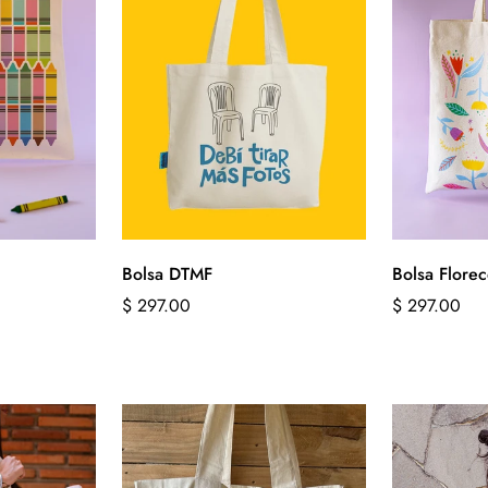
Bolsa DTMF
Bolsa Flore
Precio
$ 297.00
Precio
$ 297.00
regular
regular