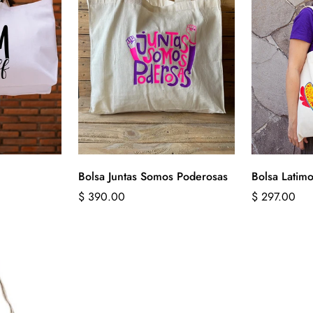
Bolsa Juntas Somos Poderosas
Bolsa Latimo
Precio
$ 390.00
Precio
$ 297.00
regular
regular