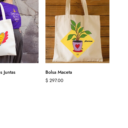
s Juntas
Bolsa Maceta
Precio
$ 297.00
regular