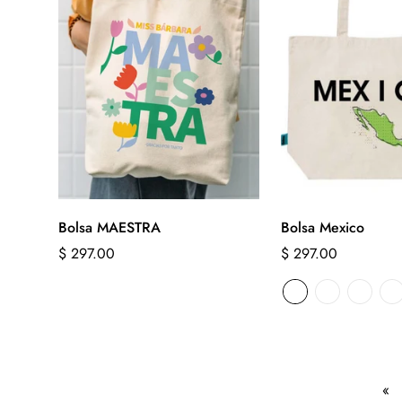
Bolsa MAESTRA
Bolsa Mexico
Precio
$ 297.00
Precio
$ 297.00
regular
regular
«