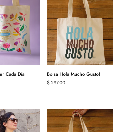
cer Cada Día
Bolsa Hola Mucho Gusto!
Precio
$ 297.00
regular