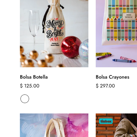
Bolsa Botella
Bolsa Crayones
Precio
$ 125.00
Precio
$ 297.00
regular
regular