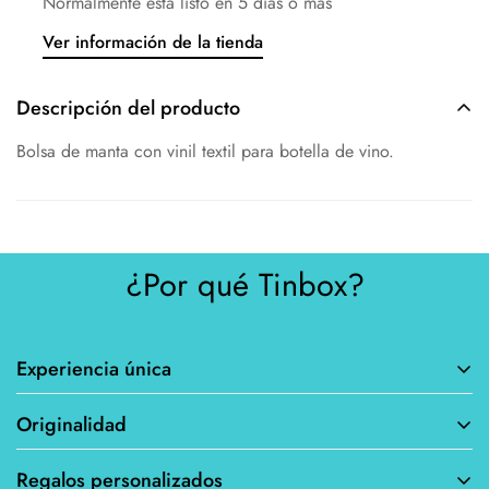
Normalmente está listo en 5 días o más
Ver información de la tienda
Descripción del producto
Bolsa de manta con vinil textil para botella de vino.
¿Por qué Tinbox?
Experiencia única
Originalidad
Personalizar tus productos te permite crear algo
verdaderamente único y especial que se adapte a tus gustos y
Regalos personalizados
Al poder personalizar tus productos, evitas tener los mismos