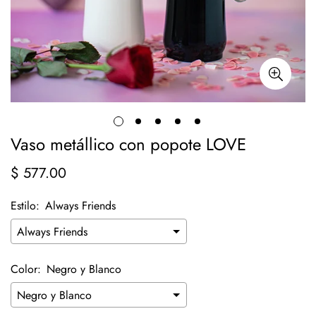
Vaso metállico con popote LOVE
$ 577.00
Precio
regular
Estilo:
Always Friends
Color:
Negro y Blanco