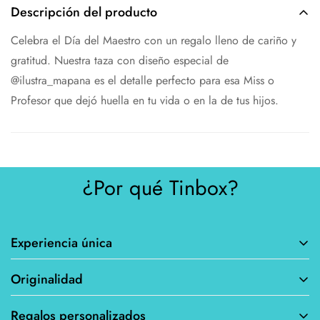
Descripción del producto
Celebra el Día del Maestro con un regalo lleno de cariño y
gratitud. Nuestra taza con diseño especial de
@ilustra_mapana es el detalle perfecto para esa Miss o
Profesor que dejó huella en tu vida o en la de tus hijos.
¿Por qué Tinbox?
Experiencia única
Originalidad
Personalizar tus productos te permite crear algo
verdaderamente único y especial que se adapte a tus gustos y
Regalos personalizados
Al poder personalizar tus productos, evitas tener los mismos