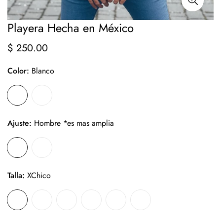
Playera Hecha en México
$ 250.00
Precio
regular
Color:
Blanco
Ajuste:
Hombre *es mas amplia
Talla:
XChico