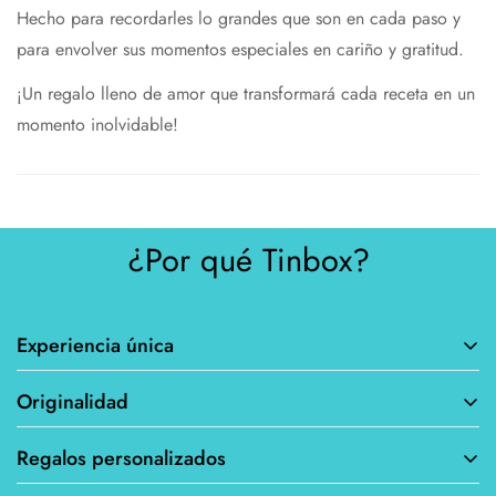
Hecho para recordarles lo grandes que son en cada paso y
para envolver sus momentos especiales en cariño y gratitud.
¡Un regalo lleno de amor que transformará cada receta en un
momento inolvidable!
¿Por qué Tinbox?
Experiencia única
Originalidad
Personalizar tus productos te permite crear algo
verdaderamente único y especial que se adapte a tus gustos y
Regalos personalizados
Al poder personalizar tus productos, evitas tener los mismos
necesidades. Desde elegir colores y diseños hasta agregar tu
artículos que todos los demás. Esto te permite destacarte y