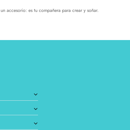
 un accesorio: es tu compañera para crear y soñar.
 se adapte a tus
 imágenes, cada
emás. Esto te