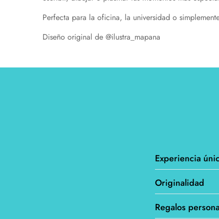
Perfecta para la oficina, la universidad o simplemen
Diseño original de @ilustra_mapana
Experiencia úni
Originalidad
Personalizar tus pr
gustos y necesidade
Regalos persona
Al poder personaliz
artículo se convier