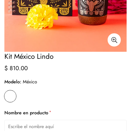
Kit México Lindo
$ 810.00
Precio
regular
Modelo:
México
*
Nombre en producto