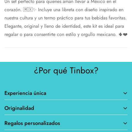
Un set perfecto para quienes aman llevar a México en el
corazón. 🇲🇽✨ Incluye una libreta con diseño inspirado en
nuestra cultura y un termo práctico para tus bebidas favoritas.
Elegante, original y lleno de identidad, este kit es ideal para
regalar o para consentirte con estilo y orgullo mexicano. 🌵❤️
¿Por qué Tinbox?
Experiencia única
Originalidad
Personalizar tus productos te permite crear algo
verdaderamente único y especial que se adapte a tus gustos y
Regalos personalizados
Al poder personalizar tus productos, evitas tener los mismos
necesidades. Desde elegir colores y diseños hasta agregar tu