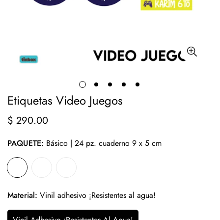
Etiquetas Video Juegos
$ 290.00
Precio
regular
PAQUETE:
Básico | 24 pz. cuaderno 9 x 5 cm
Material:
Vinil adhesivo ¡Resistentes al agua!
Vinil Adhesivo ¡Resistentes Al Agua!