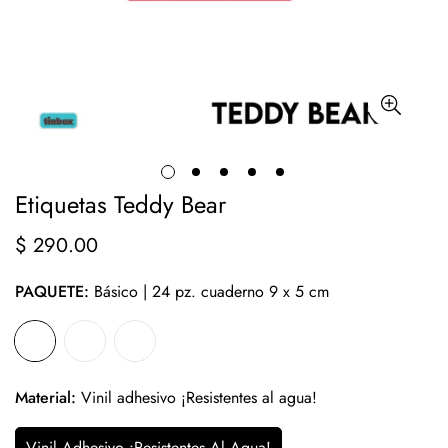
Etiquetas Teddy Bear
$ 290.00
Precio
regular
PAQUETE:
Básico | 24 pz. cuaderno 9 x 5 cm
Material:
Vinil adhesivo ¡Resistentes al agua!
Vinil Adhesivo ¡Resistentes Al Agua!