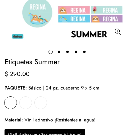
Etiquetas Summer
$ 290.00
Precio
regular
PAQUETE:
Básico | 24 pz. cuaderno 9 x 5 cm
Material:
Vinil adhesivo ¡Resistentes al agua!
Vinil Adhesivo ¡Resistentes Al Agua!