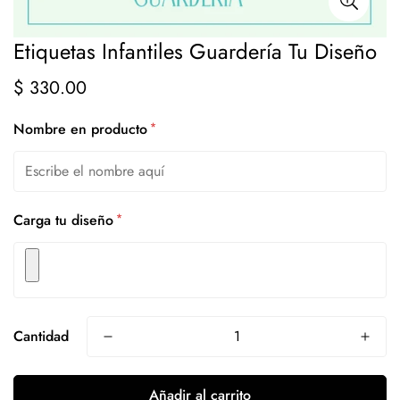
Etiquetas Infantiles Guardería Tu Diseño
$ 330.00
Precio
regular
*
Nombre en producto
*
Carga tu diseño
Cantidad
Añadir al carrito