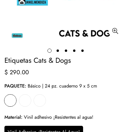
Etiquetas Cats & Dogs
$ 290.00
Precio
regular
PAQUETE:
Básico | 24 pz. cuaderno 9 x 5 cm
Material:
Vinil adhesivo ¡Resistentes al agua!
Vinil Adhesivo ¡Resistentes Al Agua!