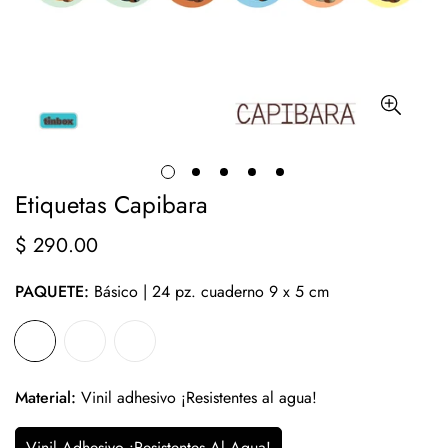
Etiquetas Capibara
$ 290.00
Precio
regular
PAQUETE:
Básico | 24 pz. cuaderno 9 x 5 cm
Material:
Vinil adhesivo ¡Resistentes al agua!
Vinil Adhesivo ¡Resistentes Al Agua!