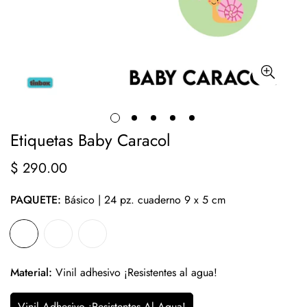
Etiquetas Baby Caracol
$ 290.00
Precio
regular
PAQUETE:
Básico | 24 pz. cuaderno 9 x 5 cm
Material:
Vinil adhesivo ¡Resistentes al agua!
Vinil Adhesivo ¡Resistentes Al Agua!