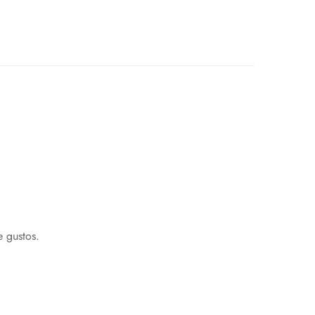
.
te
gustos.