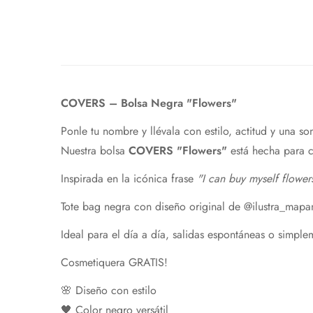
COVERS –
Bolsa
Negra "
Flowers"
Ponle tu nombre y llévala
con
estilo,
actitud
y
una
son
Nuestra
bolsa
COVERS "
Flowers"
está
hecha
para
Inspirada
en
la
icónica
frase
"
I
can
buy
myself
flower
Tote
bag
negra
con
diseño original de @ilustra_mapa
Ideal
para
el
día
a
día,
salidas
espontáneas
o
simple
Cosmetiquera GRATIS!
🌸
Diseño
con
estilo
🖤
Color
negro
versátil