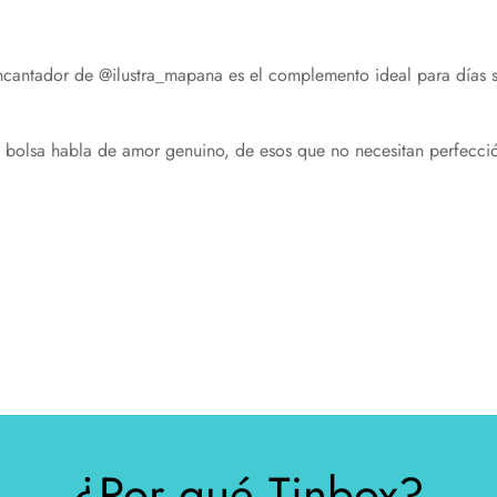
ncantador de @ilustra_mapana
es
el
complemento
ideal
para
días
a
bolsa
habla
de
amor
genuino,
de
esos
que
no
necesitan
perfecci
¿Por qué Tinbox?