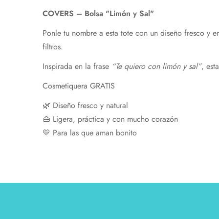
COVERS –
Bolsa "
Limón
y
Sal"
Ponle tu nombre a esta tote c
on
un
diseño
fresco
y
e
filtros.
Inspirada
en
la
frase
“
Te
quiero
con
limón
y
sal”
,
est
Cosmetiquera GRATIS
🌿
Diseño
fresco
y
natural
👜
Ligera,
práctica
y
con
mucho
corazón
💛
Para
las
que
aman
bonito