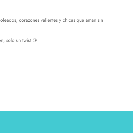
soleados,
corazones
valientes
y
chicas
que
aman
sin
ón,
solo
un twist
🍋