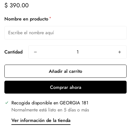
$ 390.00
Precio
regular
*
Nombre en producto
Cantidad
Añadir al carrito
Comprar ahora
Recogida disponible en
GEORGIA 181
Normalmente está listo en 5 días o más
Ver información de la tienda