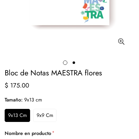
Bloc de Notas MAESTRA flores
$ 175.00
Precio
regular
Tamaño:
9x13 cm
9x13 Cm
9x9 Cm
*
Nombre en producto