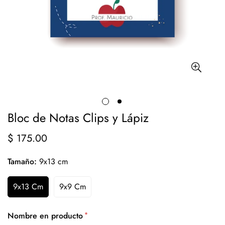
Bloc de Notas Clips y Lápiz
$ 175.00
Precio
regular
Tamaño:
9x13 cm
9x13 Cm
9x9 Cm
*
Nombre en producto