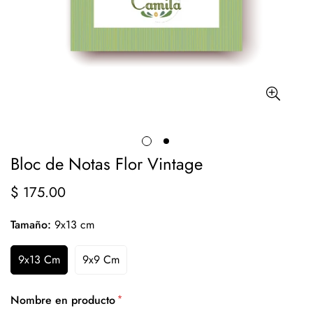
Bloc de Notas Flor Vintage
$ 175.00
Precio
regular
Tamaño:
9x13 cm
9x13 Cm
9x9 Cm
*
Nombre en producto