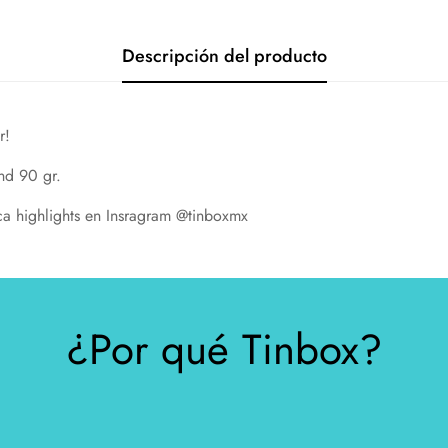
Descripción del producto
r!
nd 90 gr.
eca highlights en Insragram @tinboxmx
¿Por qué Tinbox?