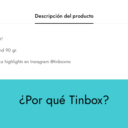
Descripción del producto
r!
nd 90 gr.
eca highlights en Insragram @tinboxmx
¿Por qué Tinbox?