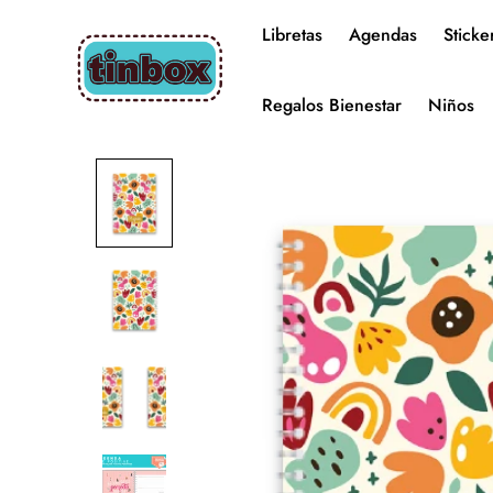
Libretas
Agendas
Sticke
Regalos Bienestar
Niños