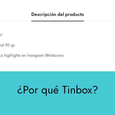
Descripción del producto
r!
nd 90 gr.
eca highlights en Insragram @tinboxmx
¿Por qué Tinbox?